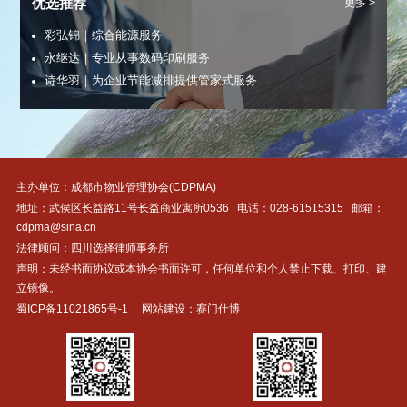
优选推荐
更多 >
彩弘锦｜综合能源服务
永继达｜专业从事数码印刷服务
诗华羽｜为企业节能减排提供管家式服务
易佰电｜新能源汽车智能有序充电系统运营方案
四川创鑫机电｜让您放心、满意的电梯综合服务商
主办单位：成都市物业管理协会(CDPMA)
地址：武侯区长益路11号长益商业寓所0536 电话：
028-61515315
邮箱：
cdpma@sina.cn
法律顾问：四川选择律师事务所
声明：未经书面协议或本协会书面许可，任何单位和个人禁止下载、打印、建
立镜像。
蜀ICP备11021865号-1
网站建设：赛门仕博